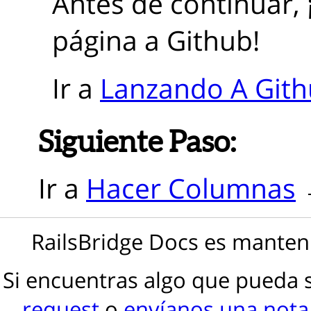
Antes de continuar, 
página a Github!
Ir a
Lanzando A Git
Siguiente Paso:
Ir a
Hacer Columnas
RailsBridge Docs es manteni
Si encuentras algo que pueda 
request
o
envíanos una not