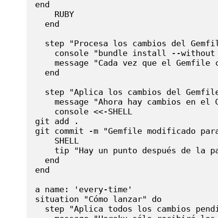
end

    RUBY

  end

  step "Procesa los cambios del Gemfil
    console "bundle install --without 
    message "Cada vez que el Gemfile 
  end

  step "Aplica los cambios del Gemfile
    message "Ahora hay cambios en el 
    console <<-SHELL

git add .

git commit -m "Gemfile modificado para
    SHELL

    tip "Hay un punto después de la pa
  end

end

a name: 'every-time'

situation "Cómo lanzar" do

  step "Aplica todos los cambios pendi