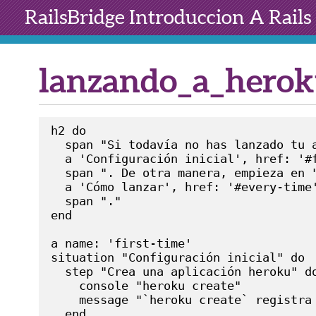
RailsBridge
Introduccion A Rails
lanzando_a_herok
h2 do

  span "Si todavía no has lanzado tu a
  a 'Configuración inicial', href: '#f
  span ". De otra manera, empieza en "
  a 'Cómo lanzar', href: '#every-time'
  span "."

end

a name: 'first-time'

situation "Configuración inicial" do

  step "Crea una aplicación heroku" do
    console "heroku create"

    message "`heroku create` registra
  end
