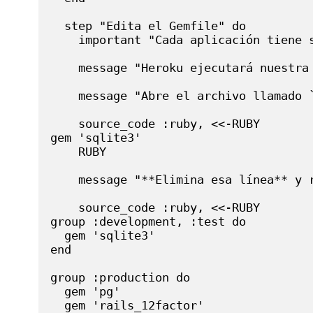
  step "Edita el Gemfile" do

    important "Cada aplicación tiene 
    message "Heroku ejecutará nuestra
    message "Abre el archivo llamado 
    source_code :ruby, <<-RUBY

gem 'sqlite3'

    RUBY

    message "**Elimina esa línea** y r
    source_code :ruby, <<-RUBY

group :development, :test do

  gem 'sqlite3'

end

group :production do

  gem 'pg'

  gem 'rails_12factor'
