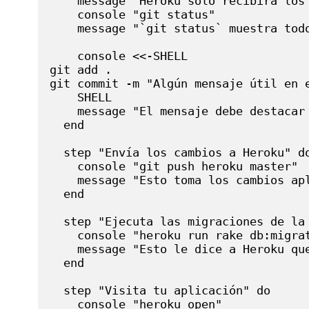
    message "Heroku sólo recibirá los
    console "git status"

    message "`git status` muestra tod
    console <<-SHELL

git add .

git commit -m "Algún mensaje útil en e
    SHELL

    message "El mensaje debe destacar
  end

  step "Envía los cambios a Heroku" do
    console "git push heroku master"

    message "Esto toma los cambios apl
  end

  step "Ejecuta las migraciones de la 
    console "heroku run rake db:migrat
    message "Esto le dice a Heroku qu
  end

  step "Visita tu aplicación" do

    console "heroku open"
