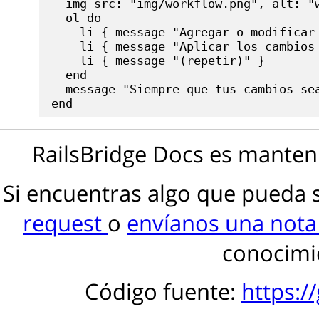
  img src: "img/workflow.png", alt: "w
  ol do

    li { message "Agregar o modificar 
    li { message "Aplicar los cambios 
    li { message "(repetir)" }

  end

  message "Siempre que tus cambios se
RailsBridge Docs es manteni
Si encuentras algo que pueda 
request
o
envíanos una not
conocimie
Código fuente:
https:/