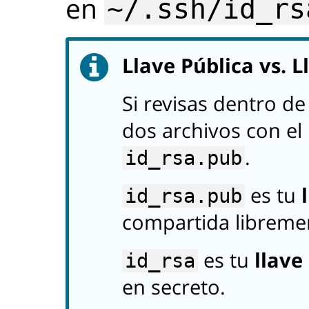
en
~/.ssh/id_rs
Llave Pública vs. L
Si revisas dentro d
dos archivos con e
.
id_rsa.pub
es tu
id_rsa.pub
compartida libreme
es tu
llave
id_rsa
en secreto.